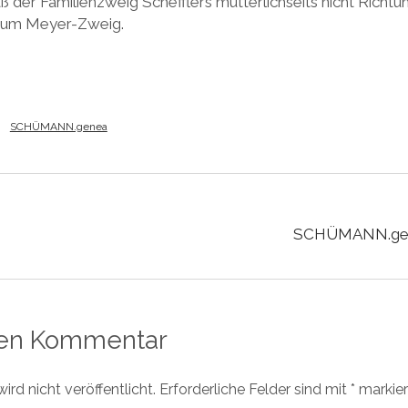
aß der Familienzweig Schefflers mütterlichseits nicht Richtu
 zum Meyer-Zweig.
SCHÜMANN.genea
SCHÜMANN.ge
nen Kommentar
rd nicht veröffentlicht.
Erforderliche Felder sind mit
*
markier