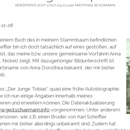
VERÖFFENTLICHT 2007-04-03
von
MATTHIAS SCHÜMANN
-11-28
 einem Buch des in meinem Stammbaum befindlichen
effler bin ich doch tatsächlich auf eines gestoßen, auf
ist, das meine bzw. unsere gemeinsame Vorfahrin Anna
ickel) zeigt. Mit dazugehöriger Bildunterschrift ist
urtsname von Anna Dorothea bekannt, der mir bisher
eb.
s „Der Junge Tobias“, quasi eine frühe Autobiographie
be ich nun einige Angaben innerhalb meines
ren und erweitern können. Die Datenaktualisierung
w.ged.schuemann.info
vorgenommen. Unter anderem
ersonen, wie z.B. einen Bruder von Karl Scheffler
men mir bisher allerdings unbekannt sind. Zudem hat