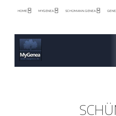
Menü
Menü
Menü
HOME
MYGENEA
SCHÜMANN.GENEA
GENE
öffnen
öffnen
öffnen
MyGenea
SCHÜM